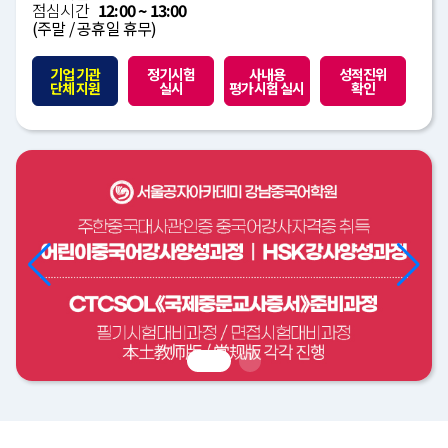
점심시간
12:00 ~ 13:00
(주말 / 공휴일 휴무)
기업 기관
정기시험
사내용
성적진위
단체 지원
실시
평가시험 실시
확인