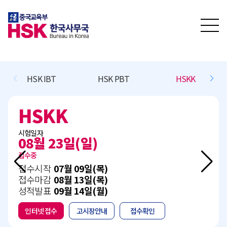
HSKK
BCT L/R/(W)
BCT Speaking
BCT L/R/(W)
시험일자
11월 15일(일)
접수예정
접수시작
10월 13일(화)
접수마감
11월 05일(목)
성적발표
12월 15일(화)
인터넷 접수
고시장안내
접수확인