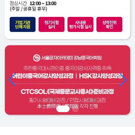
점심시간
12:00 ~ 13:00
(주말 / 공휴일 휴무)
기업 기관
정기시험
사내용
성적진위
단체 지원
실시
평가시험 실시
확인