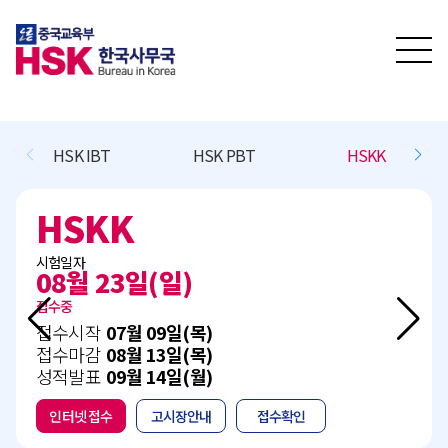
SK PBT
HSKK
BCT L/R/(W)
BCT Sp
BCT L/R/(W)
시험일자
11월 15일(일)
접수예정
접수시작
10월 13일(화)
접수마감
11월 05일(목)
성적발표
12월 15일(화)
접수확인
인터넷 접수
고시장안내