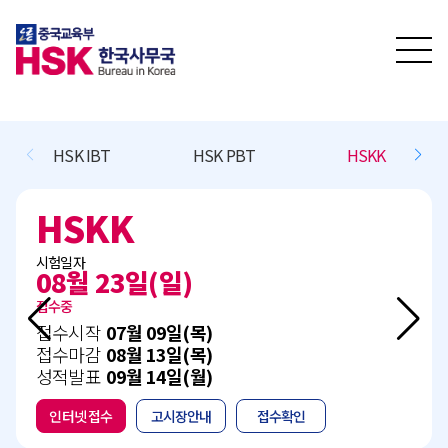
HSKK
BCT L/R/(W)
BCT Speaking
BCT L/R/(W)
시험일자
11월 15일(일)
접수예정
접수시작
10월 13일(화)
접수마감
11월 05일(목)
성적발표
12월 15일(화)
인터넷 접수
고시장안내
접수확인