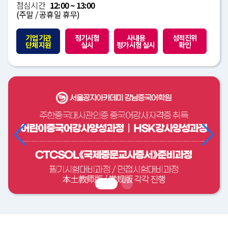
점심시간
12:00 ~ 13:00
(주말 / 공휴일 휴무)
기업 기관
정기시험
사내용
성적진위
단체 지원
실시
평가시험 실시
확인