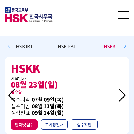
HSKK
BCT L/R/(W)
BCT Speaking
C
BCT L/R/(W)
시험일자
11월 15일(일)
접수예정
접수시작
10월 13일(화)
접수마감
11월 05일(목)
성적발표
12월 15일(화)
인터넷 접수
고시장안내
접수확인