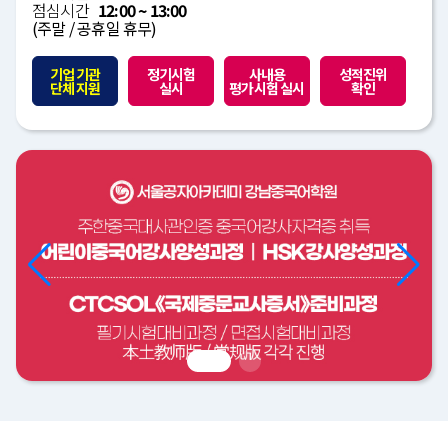
점심시간
12:00 ~ 13:00
(주말 / 공휴일 휴무)
기업 기관
정기시험
사내용
성적진위
단체 지원
실시
평가시험 실시
확인