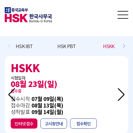
SKK
BCT L/R/(W)
BCT Speaking
CTCSOL
BCT L/R/(W)
시험일자
11월 15일(일)
접수예정
접수시작
10월 13일(화)
접수마감
11월 05일(목)
성적발표
12월 15일(화)
인터넷 접수
고시장안내
접수확인