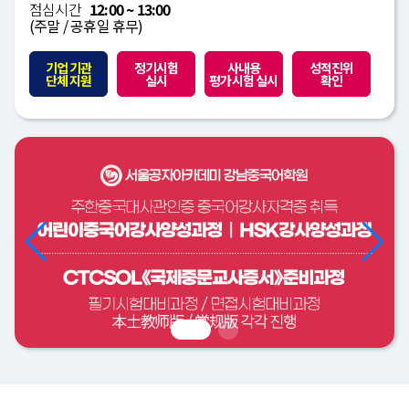
점심시간
12:00 ~ 13:00
(주말 / 공휴일 휴무)
기업 기관
정기시험
사내용
성적진위
단체 지원
실시
평가시험 실시
확인