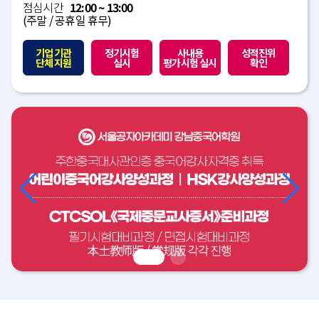
점심시간
12:00 ~ 13:00
(주말 / 공휴일 휴무)
기업 기관
정기시험
사내용
성적진위
단체 지원
실시
평가시험 실시
확인