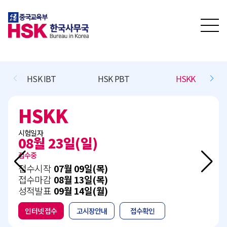
HSKK
BCT L/R/(W)
BCT Speaking
C
BCT L/R/(W)
시험일자
11월 15일(일)
접수예정
접수시작
10월 13일(화)
접수마감
11월 05일(목)
성적발표
12월 15일(화)
인터넷 접수
고시장안내
접수확인