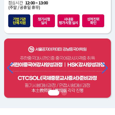
점심시간
12:00 ~ 13:00
(주말 / 공휴일 휴무)
기업 기관
정기시험
사내용
성적진위
단체 지원
실시
평가시험 실시
확인