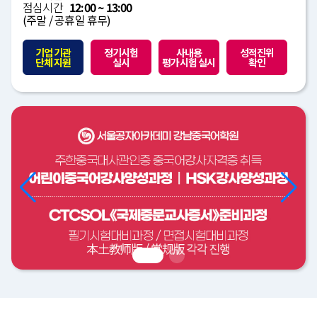
점심시간
12:00 ~ 13:00
(주말 / 공휴일 휴무)
기업 기관
정기시험
사내용
성적진위
단체 지원
실시
평가시험 실시
확인