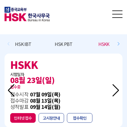
SK PBT
HSKK
BCT L/R/(W)
BCT Sp
BCT L/R/(W)
시험일자
11월 15일(일)
접수예정
접수시작
10월 13일(화)
접수마감
11월 05일(목)
성적발표
12월 15일(화)
접수확인
인터넷 접수
고시장안내