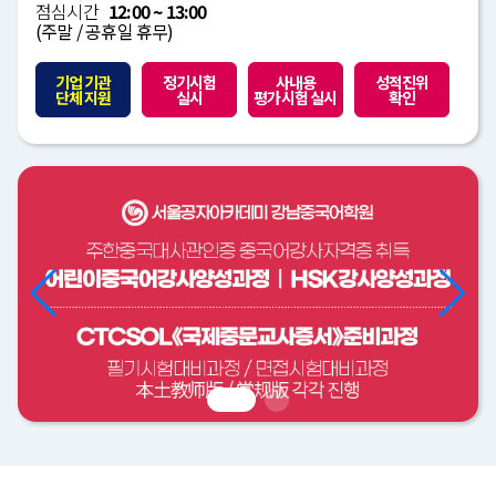
점심시간
12:00 ~ 13:00
(주말 / 공휴일 휴무)
기업 기관
정기시험
사내용
성적진위
단체 지원
실시
평가시험 실시
확인