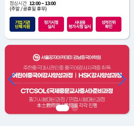
점심시간
12:00 ~ 13:00
(주말 / 공휴일 휴무)
기업 기관
정기시험
사내용
성적진위
단체 지원
실시
평가시험 실시
확인