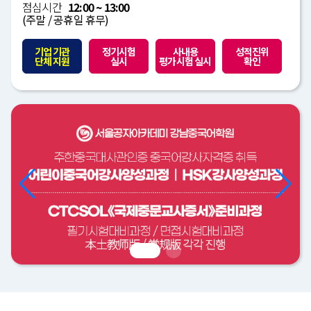
점심시간
12:00 ~ 13:00
(주말 / 공휴일 휴무)
기업 기관
정기시험
사내용
성적진위
단체 지원
실시
평가시험 실시
확인