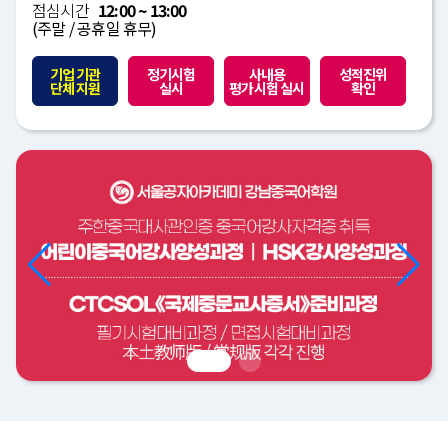
점심시간
12:00 ~ 13:00
(주말 / 공휴일 휴무)
기업 기관
정기시험
사내용
성적진위
단체 지원
실시
평가시험 실시
확인