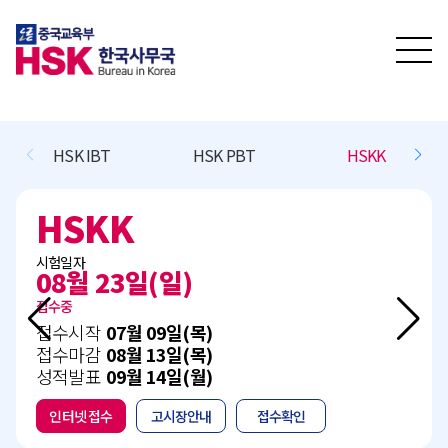
HSK PBT
HSKK
BCT L/R/(W)
BCT L/R
시험일자
(일)
11월 15일(
접수예정
 09일(목)
접수시작
10월 1
 13일(목)
접수마감
11월 0
 14일(월)
성적발표
12월 1
고시장안내
접수확인
인터넷 접수
고