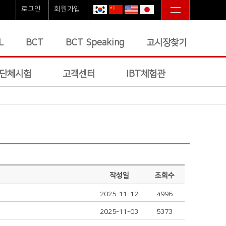
로그인
회원가입
L
BCT
BCT Speaking
고시장찾기
단체시험
고객센터
IBT체험관
작성일
조회수
2025-11-12
4996
2025-11-03
5373