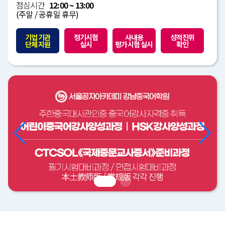
점심시간
12:00 ~ 13:00
(주말 / 공휴일 휴무)
기업 기관
정기시험
사내용
성적진위
단체 지원
실시
평가시험 실시
확인