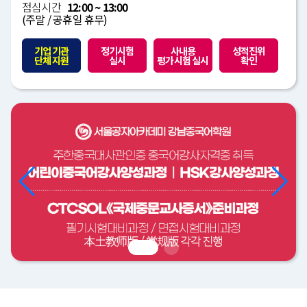
점심시간
12:00 ~ 13:00
(주말 / 공휴일 휴무)
기업 기관
정기시험
사내용
성적진위
단체 지원
실시
평가시험 실시
확인