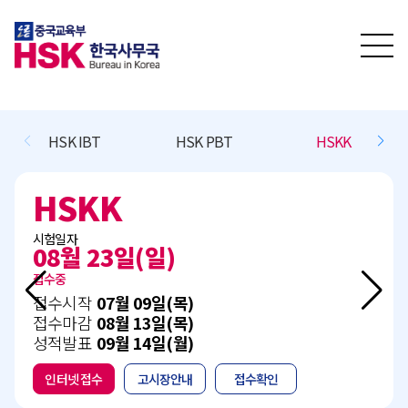
HSKK
BCT L/R/(W)
BCT Speaking
C
BCT L/R/(W)
시험일자
11월 15일(일)
접수예정
접수시작
10월 13일(화)
접수마감
11월 05일(목)
성적발표
12월 15일(화)
인터넷 접수
고시장안내
접수확인