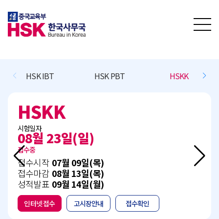
HSKK
BCT L/R/(W)
BCT Speaking
BCT L/R/(W)
시험일자
11월 15일(일)
접수예정
접수시작
10월 13일(화)
접수마감
11월 05일(목)
성적발표
12월 15일(화)
인터넷 접수
고시장안내
접수확인