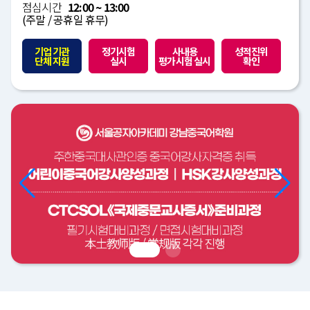
점심시간
12:00 ~ 13:00
(주말 / 공휴일 휴무)
기업 기관
정기시험
사내용
성적진위
단체 지원
실시
평가시험 실시
확인