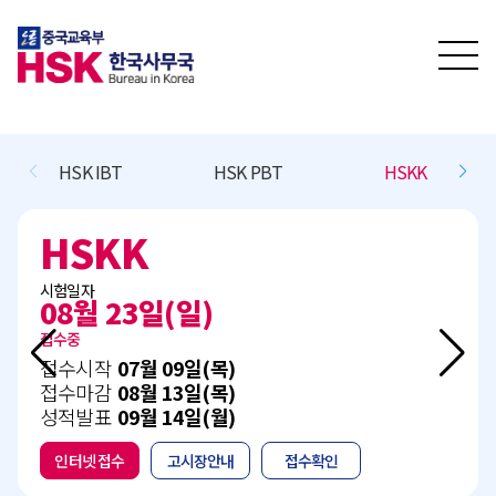
HSK PBT
HSKK
BCT L/R/(W)
BC
BCT L/R/(
시험일자
11월 15일(일)
접수예정
목)
접수시작
10월 13일(화)
목)
접수마감
11월 05일(목)
월)
성적발표
12월 15일(화)
내
접수확인
인터넷 접수
고시장안내