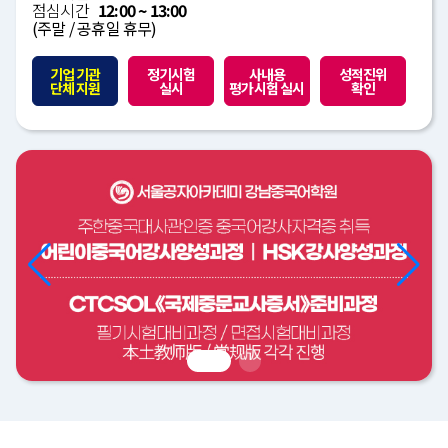
점심시간
12:00 ~ 13:00
(주말 / 공휴일 휴무)
기업 기관
정기시험
사내용
성적진위
단체 지원
실시
평가시험 실시
확인