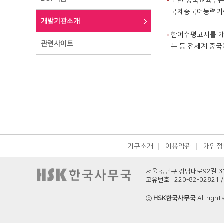
또한 중국교육부은
국제중국어능력기준
개발기관소개
한어수평고시를 개발
관련사이트
는 등 전세계 중국
기구소개
이용약관
개인정
서울 강남구 강남대로92길 3
고유번호 : 220-82-02821 / 
ⓒ
HSK한국사무국
All right