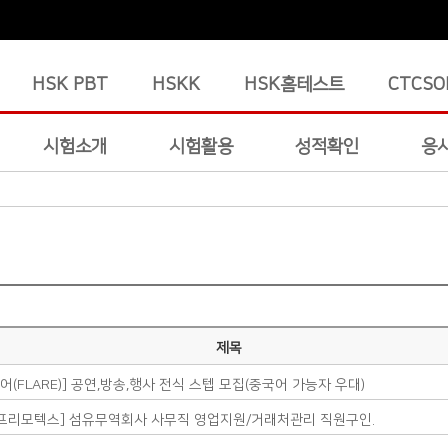
HSK PBT
HSKK
HSK홈테스트
CTCSO
시험소개
시험활용
성적확인
응
제목
어(FLARE)] 공연,방송,행사 전식 스텝 모집(중국어 가능자 우대)
주)프리모텍스] 섬유무역회사 사무직 영업지원/거래처관리 직원구인.