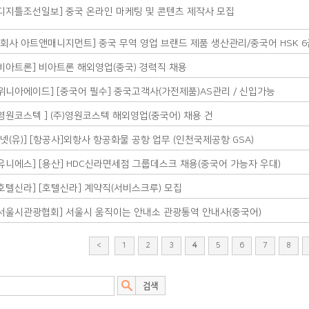
)디지틀조선일보] 중국 온라인 마케팅 및 콘텐츠 제작사 모집
식회사 아트앤매니지먼트] 중국 무역 영업 브랜드 제품 생산관리/중국어 HSK 6
)비아트론] 비아트론 해외영업(중국) 경력직 채용
)위니아에이드] [중국어 필수] 중국고객사(가전제품)AS관리 / 신입가능
)영원코스텍 ] (주)영원코스텍 해외영업(중국어) 채용 건
넷(유)] [항공사]외항사 항공화물 공항 업무 (인천국제공항 GSA)
)유니에스] [용산] HDC신라면세점 그룹데스크 채용(중국어 가능자 우대)
)호텔신라] [호텔신라] 계약직(서비스크루) 모집
사)서울시관광협회] 서울시 움직이는 안내소 관광통역 안내사(중국어)
<
1
2
3
4
5
6
7
8