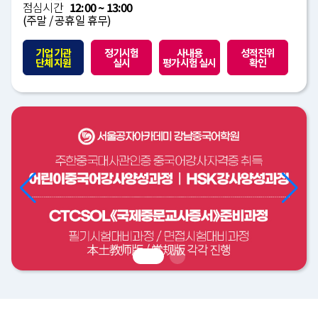
점심시간
12:00 ~ 13:00
(주말 / 공휴일 휴무)
기업 기관
정기시험
사내용
성적진위
단체 지원
실시
평가시험 실시
확인