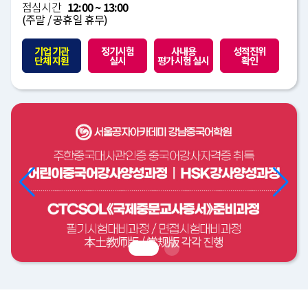
점심시간
12:00 ~ 13:00
(주말 / 공휴일 휴무)
기업 기관
정기시험
사내용
성적진위
단체 지원
실시
평가시험 실시
확인