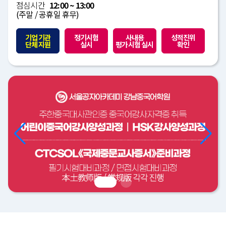
점심시간
12:00 ~ 13:00
(주말 / 공휴일 휴무)
기업 기관
정기시험
사내용
성적진위
단체 지원
실시
평가시험 실시
확인