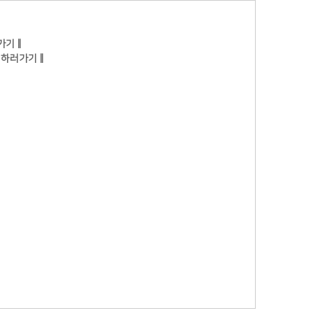
가기‖
 하러가기‖