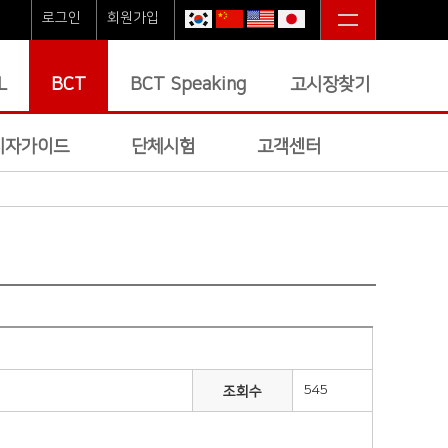
로그인
회원가입
L
BCT
BCT Speaking
고시장찾기
시자가이드
단체시험
고객센터
545
조회수