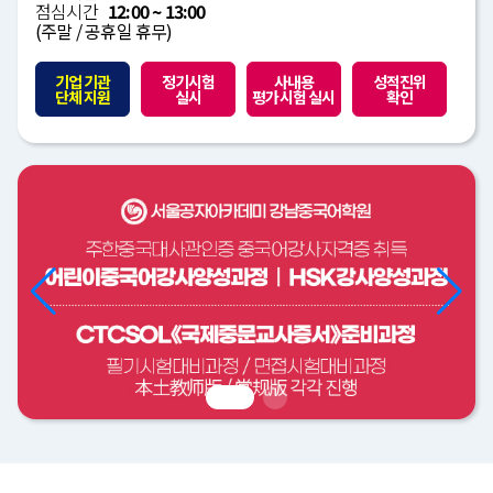
점심시간
12:00 ~ 13:00
(주말 / 공휴일 휴무)
기업 기관
정기시험
사내용
성적진위
단체 지원
실시
평가시험 실시
확인