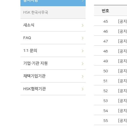
공지사항
번호
HSK 한국사무국
45
[공
새소식
46
[공
FAQ
47
[공
1:1 문의
48
[공
49
[공
기업∙기관 지원
50
[공
채택기업기관
51
[공
HSK협력기관
52
[공
53
[공
54
[공
55
[공