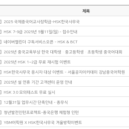
제목
지]
2025 국제중국어교사장학금-HSK한국사무국
지]
HSK 7-9급 2025년 5월11일(일) - 접수안내
지]
네이버캘린더 구독서비스오픈 - HSK & BCT
지]
2025년 중국교육부상 한국 대학생·중고등학생·초등학생 중국어대회
지]
2025년 HSK 1~2급 무료 재시험 이벤트
지]
HSK한국사무국 응시자 대상 이벤트 - 서울공자아카데미 강남중국어학원
지]
2025년 설 연휴 기간 고객센터 운영 안내
지]
HSK 3.0 모의테스트 무료 실시
지]
12월31일 업무시간 단축안내 - 종무식
지]
청년발전인턴프로젝트-중국은행 체험형 인턴
지]
YBM어학원 X HSK한국사무국 겨울방학이벤트