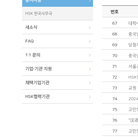
공지사항
번호
HSK 한국사무국
67
대학
새소식
68
중국
FAQ
69
당첨
1:1 문의
70
중국
71
서울
기업∙기관 지원
72
HS
채택기업기관
73
교원
HSK협력기관
74
20
75
고민
76
“汉
77
고민