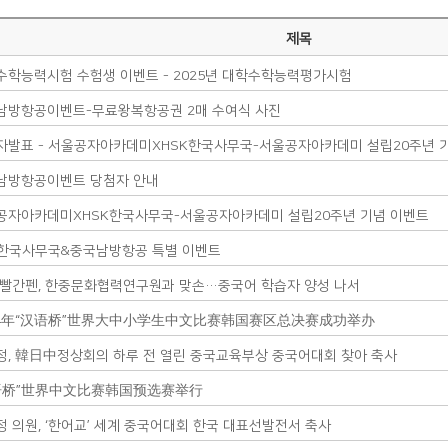
제목
수학능력시험 수험생 이벤트 - 2025년 대학수학능력평가시험
남방항공이벤트-무료왕복항공권 2매 수여식 사진
자발표 - 서울공자아카데미XHSK한국사무국-서울공자아카데미 설립20주년 
남방항공이벤트 당첨자 안내
공자아카데미XHSK한국사무국-서울공자아카데미 설립20주년 기념 이벤트
K한국사무국&중국남방항공 특별 이벤트
 빨간펜, 한중문화협력연구원과 맞손…중국어 학습자 양성 나서
24年“汉语桥”世界大中小学生中文比赛韩国赛区总决赛成功举办
정, 韓日中정상회의 하루 전 열린 중국교육부상 중국어대회 찾아 축사
语桥”世界中文比赛韩国预选赛举行
정 의원, ‘한어교’ 세계 중국어대회 한국 대표선발전서 축사