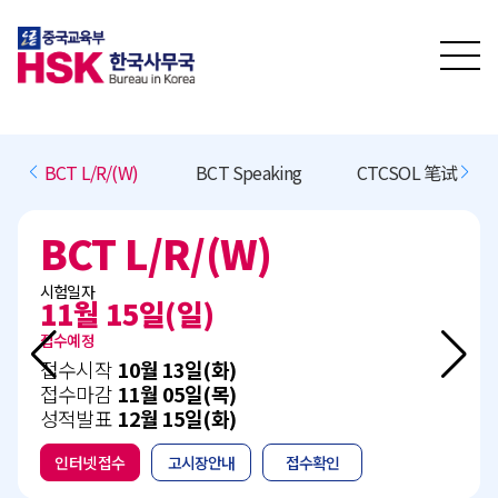
BCT L/R/(W)
BCT Speaking
CTCSOL 笔试
 L/R/(W)
BCT 
시험일자
 15일(일)
08월 2
접수중
작
10월 13일(화)
접수시작
감
11월 05일(목)
접수마감
표
12월 15일(화)
성적발표
접수
고시장안내
접수확인
인터넷 접수