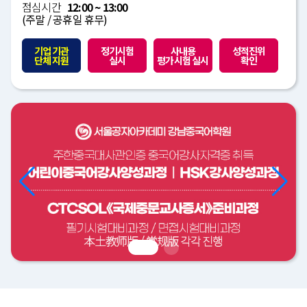
점심시간
12:00 ~ 13:00
(주말 / 공휴일 휴무)
기업 기관
정기시험
사내용
성적진위
단체 지원
실시
평가시험 실시
확인