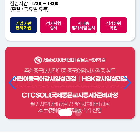
점심시간
12:00 ~ 13:00
(주말 / 공휴일 휴무)
기업 기관
정기시험
사내용
성적진위
단체 지원
실시
평가시험 실시
확인