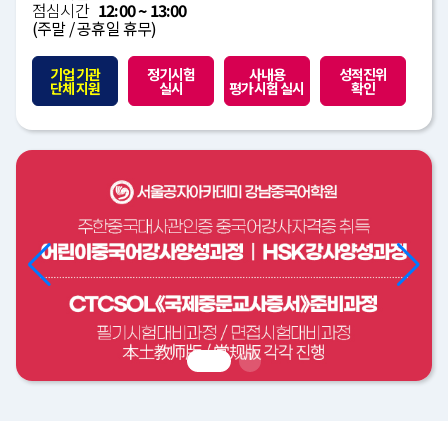
점심시간
12:00 ~ 13:00
(주말 / 공휴일 휴무)
기업 기관
정기시험
사내용
성적진위
단체 지원
실시
평가시험 실시
확인