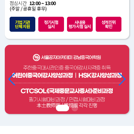
점심시간
12:00 ~ 13:00
(주말 / 공휴일 휴무)
기업 기관
정기시험
사내용
성적진위
단체 지원
실시
평가시험 실시
확인