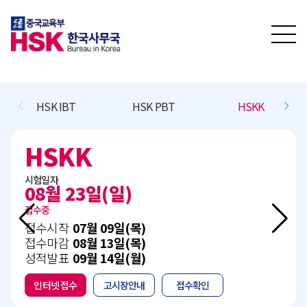
K IBT
HSK PBT
HSKK
BCT L/R
HSKK
B
시험일자
시험
08월 23일(일)
11
접수중
접수
접수시작
07월 09일(목)
접수
접수마감
08월 13일(목)
접수
성적발표
09월 14일(월)
성적
인터넷 접수
고시장안내
접수확인
인