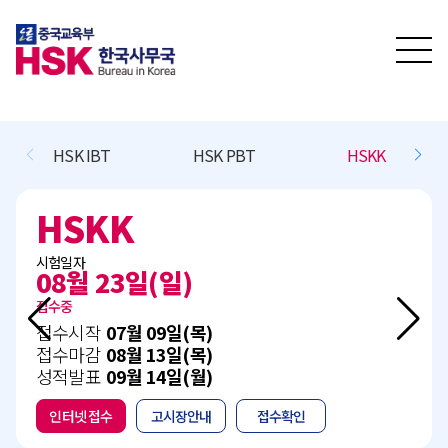
HSK PBT
HSKK
BCT L/R/(W)
BCT L/R
시험일자
(일)
11월 15일(
접수예정
 09일(목)
접수시작
10월 1
 13일(목)
접수마감
11월 0
 14일(월)
성적발표
12월 1
고시장안내
접수확인
인터넷 접수
고