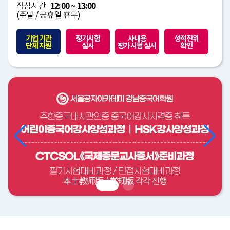
점심시간
12:00 ~ 13:00
(주말 / 공휴일 휴무)
기업 기관
정기시험
사내용
성적진위
단체 지원
실시
평가시험 실시
확인